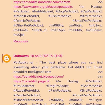
https://petaddict.doodlekit.com/home#
\r\n
https://www.stem.org.uk/users/petaddict
\r\n Hastag:
#PetAddict, #PetAddictnet, #DogPetAddict, #CatPetAddict,
#RabbitPetAddict, #FishPetAddict, #BirdPetAddict,
#ReptilePetAddict, #SmallPetPetAddict,
#OtherPetPetAddict, /m/068hy, /m/0bt9lr, /m/01yrx,
/m/06mf6, /m/0ch_cf, /m/015p6, /m/06bt6, /m/06dmvr,
/m/0jbk
Répondre
Unknown
18 août 2021 à 21:05
PetAddict.net - The best place where you can find
everything about your pet!Name: Pet Addict \r\n Email:
petaddict.net@gmail.com \r\n
https://petaddictnet.blogspot.com/
\r\n
https://petaddict.page.tl/
\r\n Hastag: #PetAddict,
#PetAddictnet, #DogPetAddict, #CatPetAddict,
#RabbitPetAddict, #FishPetAddict, #BirdPetAddict,
#ReptilePetAddict, #SmallPetPetAddict,
#OtherPetPetAddict, /m/068hy, /m/0bt9lr, /m/01yrx,
/m/06mf6, /m/0ch_cf, /m/015p6, /m/06bt6, /m/06dmvr,