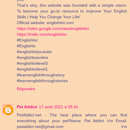
That's why, this website was founded with a simple vision:
To become your go-to resource to Improve Your English
Skills | Help You Change Your Life!
Official website: englishtivi.com
https://sites.google.com/view/englishtivi
https://trello.com/englishtivi
#Englishtivi
#Englishtv
#englishtiviyoutube
#englishtivionline
#englishtivilevel3
#englishtivilevel1
#learnenglishthroughstory
#learnenglishthroughstories
Répondre
Pet Addict
17 août 2021 à 05:41
PetAddict.net - The best place where you can find
everything about your pet!Name: Pet Addict \r\n Email:
petaddict.net@gmail.com \r\n