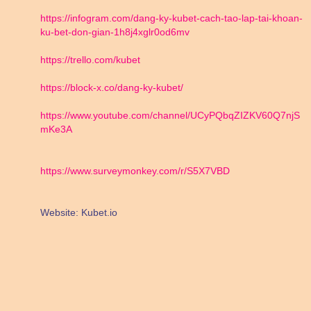
https://infogram.com/dang-ky-kubet-cach-tao-lap-tai-khoan-
ku-bet-don-gian-1h8j4xglr0od6mv
https://trello.com/kubet
https://block-x.co/dang-ky-kubet/
https://www.youtube.com/channel/UCyPQbqZIZKV60Q7njS
mKe3A
https://www.surveymonkey.com/r/S5X7VBD
Website: Kubet.io