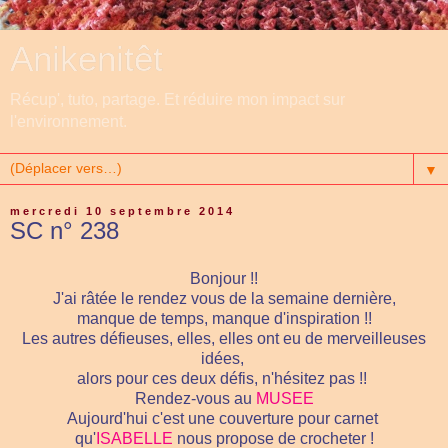
Anikenitêt
Récup', tuto, partage. Et réduire mon impact sur
l'environnement.
▼
mercredi 10 septembre 2014
SC n° 238
Bonjour !!
J'ai râtée le rendez vous de la semaine dernière,
manque de temps, manque d'inspiration !!
Les autres défieuses, elles, elles ont eu de merveilleuses
idées,
alors pour ces deux défis, n'hésitez pas !!
Rendez-vous au
MUSEE
Aujourd'hui c'est une couverture pour carnet
qu'
ISABELLE
nous propose de crocheter !