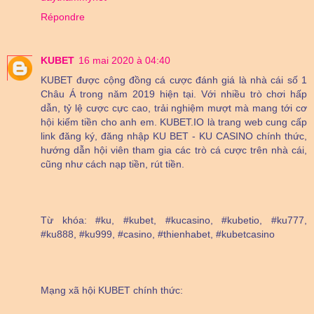
Répondre
KUBET
16 mai 2020 à 04:40
KUBET được cộng đồng cá cược đánh giá là nhà cái số 1
Châu Á trong năm 2019 hiện tại. Với nhiều trò chơi hấp
dẫn, tỷ lệ cược cực cao, trải nghiệm mượt mà mang tới cơ
hội kiếm tiền cho anh em. KUBET.IO là trang web cung cấp
link đăng ký, đăng nhập KU BET - KU CASINO chính thức,
hướng dẫn hội viên tham gia các trò cá cược trên nhà cái,
cũng như cách nạp tiền, rút tiền.
Từ khóa: #ku, #kubet, #kucasino, #kubetio, #ku777,
#ku888, #ku999, #casino, #thienhabet, #kubetcasino
Mạng xã hội KUBET chính thức: