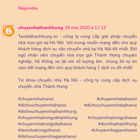
Répondre
chuyenhathanhhung
18 mai 2020 à 17:12
Taxitaithanhhung.vn - công ty cung cấp giải pháp chuyển
nhà trọn gói tại Hà Nội. Với mong muốn mang đến cho quý
khách hàng dịch vụ vận chuyển nhà tại Hà Nội tốt nhất. Đội
ngũ nhân viên chuyển nhà trọn gói Thành Hưng chuyên
nghiệp, hệ thống xe tải với số lượng lớn, chúng tôi tự tin
cam kết mang đến cho quý khách hàng 1 dịch vụ tốt nhất!
Từ khóa chuyển nhà Hà Nội - công ty cung cấp dịch vụ
chuyển nhà Thành Hưng:
#chuyennhahanoi #chuyennhataihanoi
#dichvuchuyennhahanoi #dichvuchuyennhataihanoi
#dichvuchuyennhathanhhung
#chuyennhatrongoithanhhung #chuyennhatrongoihanoi
#chuyennhatrongoitaihanoi #donnhathanhhung
#donnhatrongoihanoi #chuyennhagiarehanoi
#dichvuchuyennhagiarehanoi